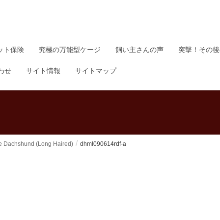
ット保険
究極の万能型ケージ
飼い主さんの声
突撃！その後
わせ
サイト情報
サイトマップ
shund (Long Haired)
dhml090614rdf-a