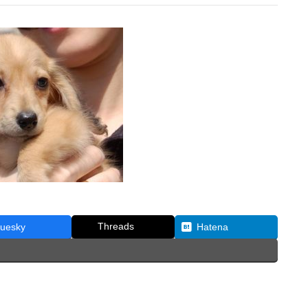
Threads
luesky
Hatena