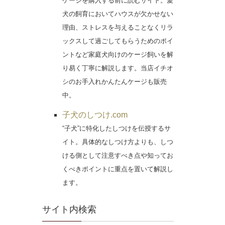
ケージを購入する前に読むサイト。愛
犬の飼育においてハウスが欠かせない
理由、ストレスを与えることなくリラ
ックスして過ごしてもらうためのポイ
ントなど家庭犬向けのケージ飼いを解
り易く丁寧に解説します。当店イチオ
シのお手入れかんたんケージも販売
中。
子犬のしつけ.com
“子犬”に特化したしつけを伝授するサ
イト。具体的なしつけ方よりも、しつ
ける側として注意すべき点や知ってお
くべきポイントに重点を置いて解説し
ます。
サイト内検索