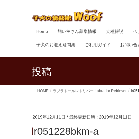
Home
飼い主さん募集情報
犬種解説
ペ
子犬のお迎え疑問集
ご利用ガイド
お問い合
投稿
HOME
ラブラドールレトリバー Labrador Retriever
lr05
2019年12月11日
/ 最終更新日時 :
2019年12月11日
lr051228bkm-a