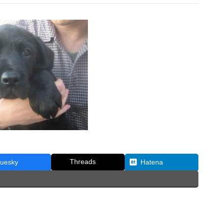
Threads
luesky
Hatena