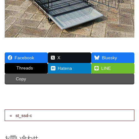
Facebook
X
Bluesky
Threads
Hatena
LINE
Copy
st_ssd-c
お問い合わせ