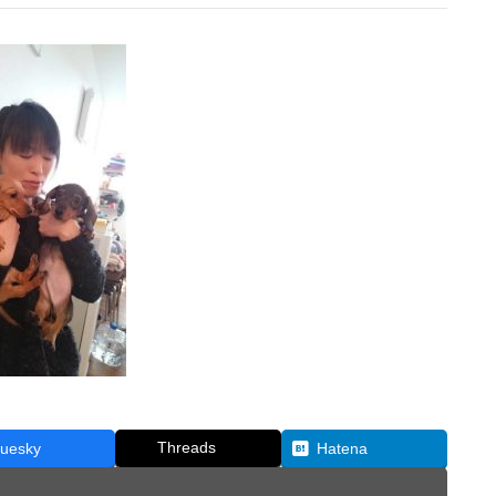
Threads
luesky
Hatena